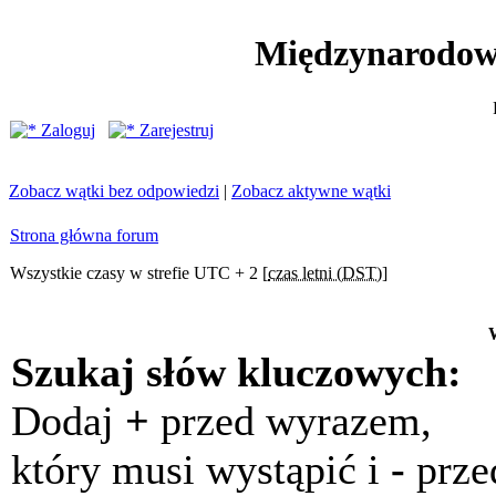
Międzynarodow
Zaloguj
Zarejestruj
Zobacz wątki bez odpowiedzi
|
Zobacz aktywne wątki
Strona główna forum
Wszystkie czasy w strefie UTC + 2 [
czas letni (DST)
]
Szukaj słów kluczowych:
Dodaj
+
przed wyrazem,
który musi wystąpić i
-
prze