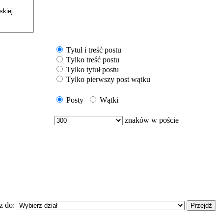
Tytuł i treść postu
Tylko treść postu
Tylko tytuł postu
Tylko pierwszy post wątku
Posty
Wątki
znaków w poście
z do: