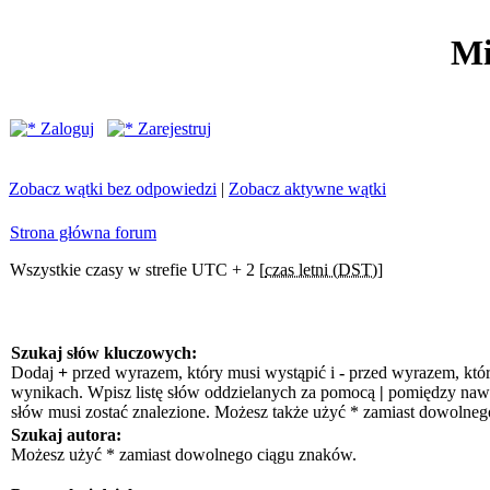
Mi
Zaloguj
Zarejestruj
Zobacz wątki bez odpowiedzi
|
Zobacz aktywne wątki
Strona główna forum
Wszystkie czasy w strefie UTC + 2 [
czas letni (DST)
]
Szukaj słów kluczowych:
Dodaj
+
przed wyrazem, który musi wystąpić i
-
przed wyrazem, któr
wynikach. Wpisz listę słów oddzielanych za pomocą
|
pomiędzy nawia
słów musi zostać znalezione. Możesz także użyć * zamiast dowolneg
Szukaj autora:
Możesz użyć * zamiast dowolnego ciągu znaków.