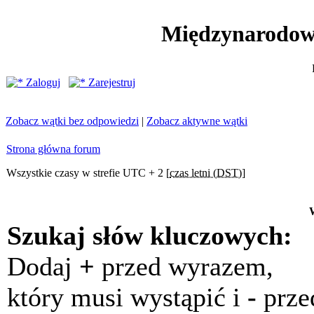
Międzynarodow
Zaloguj
Zarejestruj
Zobacz wątki bez odpowiedzi
|
Zobacz aktywne wątki
Strona główna forum
Wszystkie czasy w strefie UTC + 2 [
czas letni (DST)
]
Szukaj słów kluczowych:
Dodaj
+
przed wyrazem,
który musi wystąpić i
-
prze