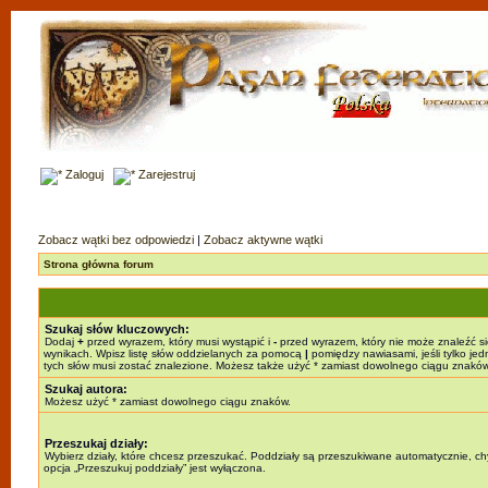
Zaloguj
Zarejestruj
Zobacz wątki bez odpowiedzi
|
Zobacz aktywne wątki
Strona główna forum
Szukaj słów kluczowych:
Dodaj
+
przed wyrazem, który musi wystąpić i
-
przed wyrazem, który nie może znaleźć s
wynikach. Wpisz listę słów oddzielanych za pomocą
|
pomiędzy nawiasami, jeśli tylko jed
tych słów musi zostać znalezione. Możesz także użyć * zamiast dowolnego ciągu znaków
Szukaj autora:
Możesz użyć * zamiast dowolnego ciągu znaków.
Przeszukaj działy:
Wybierz działy, które chcesz przeszukać. Poddziały są przeszukiwane automatycznie, c
opcja „Przeszukuj poddziały” jest wyłączona.