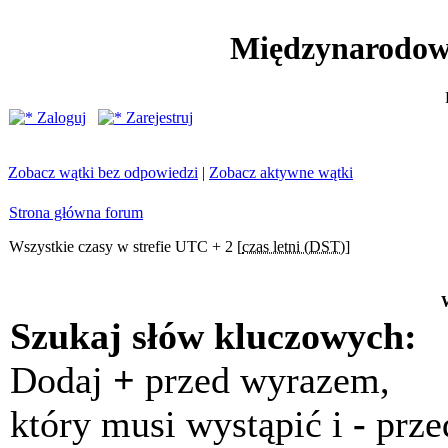
Międzynarodow
Zaloguj
Zarejestruj
Zobacz wątki bez odpowiedzi
|
Zobacz aktywne wątki
Strona główna forum
Wszystkie czasy w strefie UTC + 2 [
czas letni (DST)
]
Szukaj słów kluczowych:
Dodaj
+
przed wyrazem,
który musi wystąpić i
-
prze