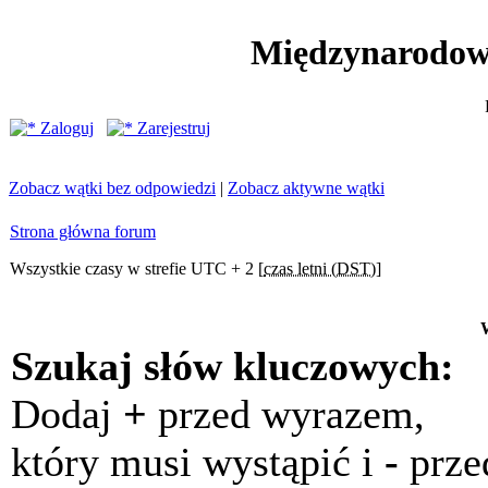
Międzynarodow
Zaloguj
Zarejestruj
Zobacz wątki bez odpowiedzi
|
Zobacz aktywne wątki
Strona główna forum
Wszystkie czasy w strefie UTC + 2 [
czas letni (DST)
]
Szukaj słów kluczowych:
Dodaj
+
przed wyrazem,
który musi wystąpić i
-
prze