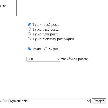
Tytuł i treść postu
Tylko treść postu
Tylko tytuł postu
Tylko pierwszy post wątku
Posty
Wątki
znaków w poście
z do: