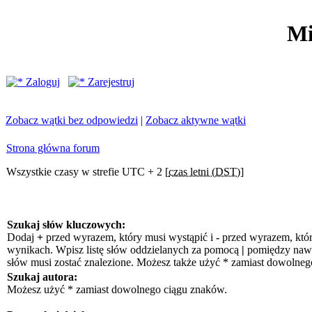
Mi
Zaloguj
Zarejestruj
Zobacz wątki bez odpowiedzi
|
Zobacz aktywne wątki
Strona główna forum
Wszystkie czasy w strefie UTC + 2 [
czas letni (DST)
]
Szukaj słów kluczowych:
Dodaj
+
przed wyrazem, który musi wystąpić i
-
przed wyrazem, któr
wynikach. Wpisz listę słów oddzielanych za pomocą
|
pomiędzy nawia
słów musi zostać znalezione. Możesz także użyć * zamiast dowolneg
Szukaj autora:
Możesz użyć * zamiast dowolnego ciągu znaków.