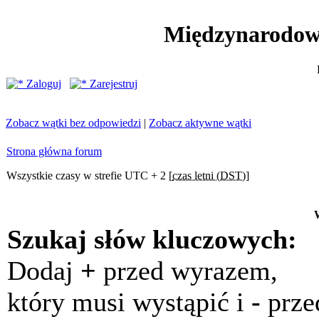
Międzynarodow
Zaloguj
Zarejestruj
Zobacz wątki bez odpowiedzi
|
Zobacz aktywne wątki
Strona główna forum
Wszystkie czasy w strefie UTC + 2 [
czas letni (DST)
]
Szukaj słów kluczowych:
Dodaj
+
przed wyrazem,
który musi wystąpić i
-
prze