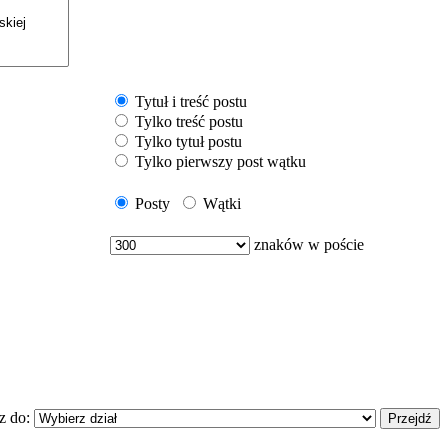
Tytuł i treść postu
Tylko treść postu
Tylko tytuł postu
Tylko pierwszy post wątku
Posty
Wątki
znaków w poście
z do: