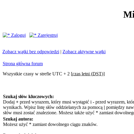
Mi
Zaloguj
Zarejestruj
Zobacz wątki bez odpowiedzi
|
Zobacz aktywne wątki
Strona główna forum
Wszystkie czasy w strefie UTC + 2 [
czas letni (DST)
]
Szukaj słów kluczowych:
Dodaj
+
przed wyrazem, który musi wystąpić i
-
przed wyrazem, któr
wynikach. Wpisz listę słów oddzielanych za pomocą
|
pomiędzy nawia
słów musi zostać znalezione. Możesz także użyć * zamiast dowolneg
Szukaj autora:
Możesz użyć * zamiast dowolnego ciągu znaków.