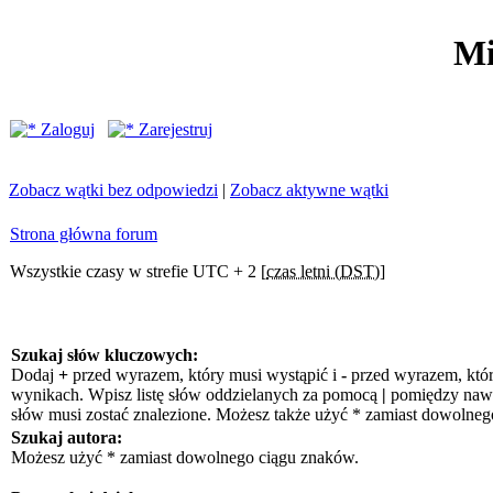
Mi
Zaloguj
Zarejestruj
Zobacz wątki bez odpowiedzi
|
Zobacz aktywne wątki
Strona główna forum
Wszystkie czasy w strefie UTC + 2 [
czas letni (DST)
]
Szukaj słów kluczowych:
Dodaj
+
przed wyrazem, który musi wystąpić i
-
przed wyrazem, któr
wynikach. Wpisz listę słów oddzielanych za pomocą
|
pomiędzy nawia
słów musi zostać znalezione. Możesz także użyć * zamiast dowolneg
Szukaj autora:
Możesz użyć * zamiast dowolnego ciągu znaków.