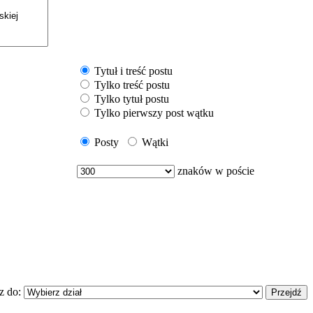
Tytuł i treść postu
Tylko treść postu
Tylko tytuł postu
Tylko pierwszy post wątku
Posty
Wątki
znaków w poście
z do: