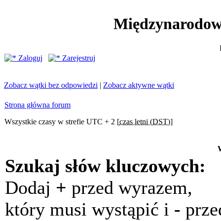
Międzynarodow
Zaloguj
Zarejestruj
Zobacz wątki bez odpowiedzi
|
Zobacz aktywne wątki
Strona główna forum
Wszystkie czasy w strefie UTC + 2 [
czas letni (DST)
]
Szukaj słów kluczowych:
Dodaj
+
przed wyrazem,
który musi wystąpić i
-
prze