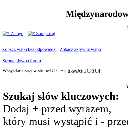
Międzynarodow
Zaloguj
Zarejestruj
Zobacz wątki bez odpowiedzi
|
Zobacz aktywne wątki
Strona główna forum
Wszystkie czasy w strefie UTC + 2 [
czas letni (DST)
]
Szukaj słów kluczowych:
Dodaj
+
przed wyrazem,
który musi wystąpić i
-
prze