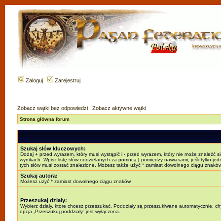
Zaloguj
Zarejestruj
Zobacz wątki bez odpowiedzi
|
Zobacz aktywne wątki
Strona główna forum
Szukaj słów kluczowych:
Dodaj
+
przed wyrazem, który musi wystąpić i
-
przed wyrazem, który nie może znaleźć s
wynikach. Wpisz listę słów oddzielanych za pomocą
|
pomiędzy nawiasami, jeśli tylko jed
tych słów musi zostać znalezione. Możesz także użyć * zamiast dowolnego ciągu znaków
Szukaj autora:
Możesz użyć * zamiast dowolnego ciągu znaków.
Przeszukaj działy:
Wybierz działy, które chcesz przeszukać. Poddziały są przeszukiwane automatycznie, c
opcja „Przeszukuj poddziały” jest wyłączona.