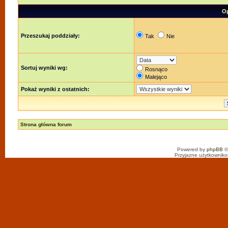
Op
Przeszukaj poddziały:
Tak
Nie
Sortuj wyniki wg:
Rosnąco
Malejąco
Pokaż wyniki z ostatnich:
Strona główna forum
Powered by
phpBB
©
Przyjazne użytkowniko