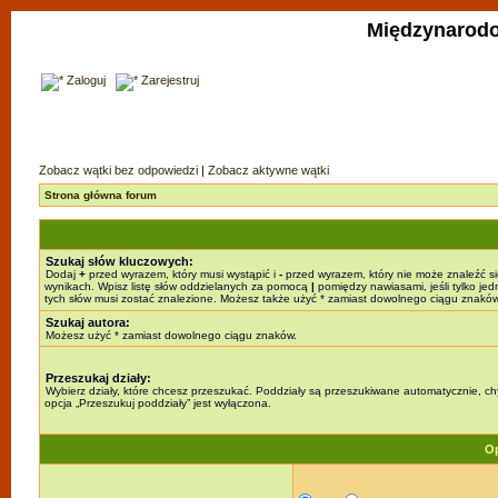
Międzynarodo
Zaloguj
Zarejestruj
Zobacz wątki bez odpowiedzi
|
Zobacz aktywne wątki
Strona główna forum
Szukaj słów kluczowych:
Dodaj
+
przed wyrazem, który musi wystąpić i
-
przed wyrazem, który nie może znaleźć s
wynikach. Wpisz listę słów oddzielanych za pomocą
|
pomiędzy nawiasami, jeśli tylko jed
tych słów musi zostać znalezione. Możesz także użyć * zamiast dowolnego ciągu znaków
Szukaj autora:
Możesz użyć * zamiast dowolnego ciągu znaków.
Przeszukaj działy:
Wybierz działy, które chcesz przeszukać. Poddziały są przeszukiwane automatycznie, c
opcja „Przeszukuj poddziały” jest wyłączona.
Op