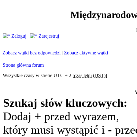
Międzynarodow
Zaloguj
Zarejestruj
Zobacz wątki bez odpowiedzi
|
Zobacz aktywne wątki
Strona główna forum
Wszystkie czasy w strefie UTC + 2 [
czas letni (DST)
]
Szukaj słów kluczowych:
Dodaj
+
przed wyrazem,
który musi wystąpić i
-
prze