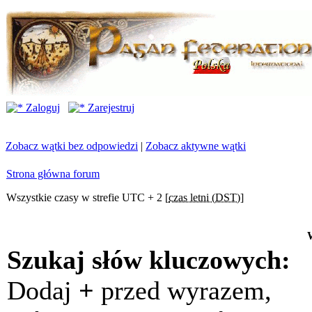
Zaloguj
Zarejestruj
Zobacz wątki bez odpowiedzi
|
Zobacz aktywne wątki
Strona główna forum
Wszystkie czasy w strefie UTC + 2 [
czas letni (DST)
]
Szukaj słów kluczowych:
Dodaj
+
przed wyrazem,