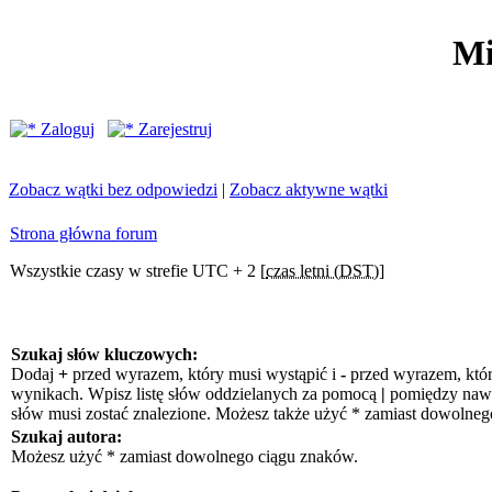
Mi
Zaloguj
Zarejestruj
Zobacz wątki bez odpowiedzi
|
Zobacz aktywne wątki
Strona główna forum
Wszystkie czasy w strefie UTC + 2 [
czas letni (DST)
]
Szukaj słów kluczowych:
Dodaj
+
przed wyrazem, który musi wystąpić i
-
przed wyrazem, któr
wynikach. Wpisz listę słów oddzielanych za pomocą
|
pomiędzy nawia
słów musi zostać znalezione. Możesz także użyć * zamiast dowolneg
Szukaj autora:
Możesz użyć * zamiast dowolnego ciągu znaków.