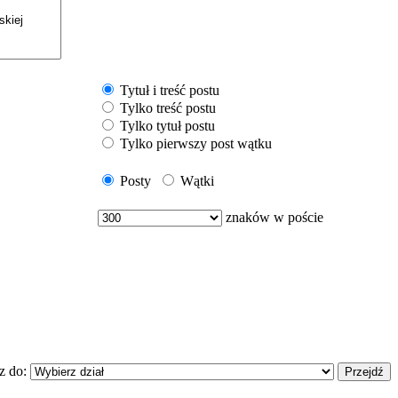
Tytuł i treść postu
Tylko treść postu
Tylko tytuł postu
Tylko pierwszy post wątku
Posty
Wątki
znaków w poście
z do: