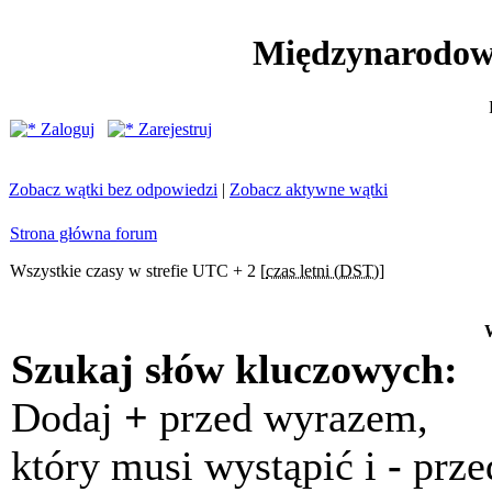
Międzynarodow
Zaloguj
Zarejestruj
Zobacz wątki bez odpowiedzi
|
Zobacz aktywne wątki
Strona główna forum
Wszystkie czasy w strefie UTC + 2 [
czas letni (DST)
]
Szukaj słów kluczowych:
Dodaj
+
przed wyrazem,
który musi wystąpić i
-
prze