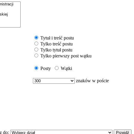
Tytuł i treść postu
Tylko treść postu
Tylko tytuł postu
Tylko pierwszy post wątku
Posty
Wątki
znaków w poście
z do: