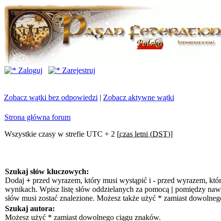
Zaloguj
Zarejestruj
Zobacz wątki bez odpowiedzi
|
Zobacz aktywne wątki
Strona główna forum
Wszystkie czasy w strefie UTC + 2 [
czas letni (DST)
]
Szukaj słów kluczowych:
Dodaj
+
przed wyrazem, który musi wystąpić i
-
przed wyrazem, któr
wynikach. Wpisz listę słów oddzielanych za pomocą
|
pomiędzy nawia
słów musi zostać znalezione. Możesz także użyć * zamiast dowolneg
Szukaj autora:
Możesz użyć * zamiast dowolnego ciągu znaków.