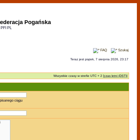
ederacja Pogańska
 PFI PL
FAQ
Szukaj
Teraz jest piątek, 7 sierpnia 2026, 23:17
Wszystkie czasy w strefie UTC + 2 [
czas letni (DST)
]
pisanego ciągu