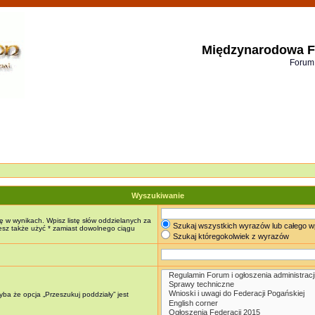
Międzynarodowa F
Forum
Wyszukiwanie
ę w wynikach. Wpisz listę słów oddzielanych za
Szukaj wszystkich wyrazów lub całego w
żesz także użyć * zamiast dowolnego ciągu
Szukaj któregokolwiek z wyrazów
ba że opcja „Przeszukuj poddziały” jest