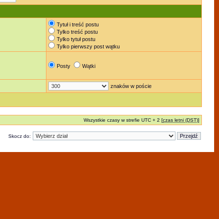
Tytuł i treść postu
Tylko treść postu
Tylko tytuł postu
Tylko pierwszy post wątku
Posty
Wątki
znaków w poście
Wszystkie czasy w strefie UTC + 2 [
czas letni (DST)
]
Skocz do: