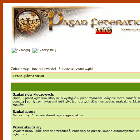
Zaloguj
Zarejestruj
Zobacz wątki bez odpowiedzi
|
Zobacz aktywne wątki
Strona główna forum
Szukaj słów kluczowych:
Dodaj
+
przed wyrazem, który musi wystąpić i
-
przed wyrazem, który nie może znaleźć si
pomocą
|
pomiędzy nawiasami, jeśli tylko jedno z tych słów musi zostać znalezione. Mo
znaków.
Szukaj autora:
Możesz użyć * zamiast dowolnego ciągu znaków.
Przeszukaj działy:
Wybierz działy, które chcesz przeszukać. Poddziały są przeszukiwane automatycznie, chy
wyłączona.