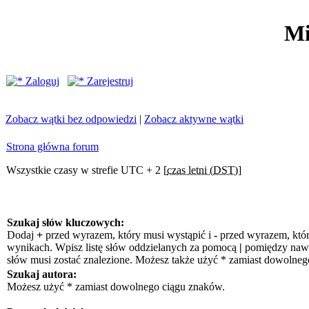
Mi
Zaloguj
Zarejestruj
Zobacz wątki bez odpowiedzi
|
Zobacz aktywne wątki
Strona główna forum
Wszystkie czasy w strefie UTC + 2 [
czas letni (DST)
]
Szukaj słów kluczowych:
Dodaj
+
przed wyrazem, który musi wystąpić i
-
przed wyrazem, któr
wynikach. Wpisz listę słów oddzielanych za pomocą
|
pomiędzy nawia
słów musi zostać znalezione. Możesz także użyć * zamiast dowolneg
Szukaj autora:
Możesz użyć * zamiast dowolnego ciągu znaków.