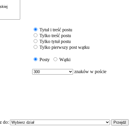
Tytuł i treść postu
Tylko treść postu
Tylko tytuł postu
Tylko pierwszy post wątku
Posty
Wątki
znaków w poście
z do: