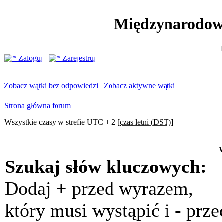
Międzynarodow
Zaloguj
Zarejestruj
Zobacz wątki bez odpowiedzi
|
Zobacz aktywne wątki
Strona główna forum
Wszystkie czasy w strefie UTC + 2 [
czas letni (DST)
]
Szukaj słów kluczowych:
Dodaj
+
przed wyrazem,
który musi wystąpić i
-
prze