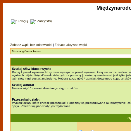
Międzynarodo
Zaloguj
Zarejestruj
Zobacz wątki bez odpowiedzi
|
Zobacz aktywne wątki
Strona główna forum
Szukaj słów kluczowych:
Dodaj
+
przed wyrazem, który musi wystąpić i
-
przed wyrazem, który nie może znaleźć s
wynikach. Wpisz listę słów oddzielanych za pomocą
|
pomiędzy nawiasami, jeśli tylko jed
tych słów musi zostać znalezione. Możesz także użyć * zamiast dowolnego ciągu znaków
Szukaj autora:
Możesz użyć * zamiast dowolnego ciągu znaków.
Przeszukaj działy:
Wybierz działy, które chcesz przeszukać. Poddziały są przeszukiwane automatycznie, c
opcja „Przeszukuj poddziały” jest wyłączona.
Op