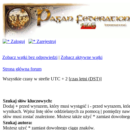
Zaloguj
Zarejestruj
Zobacz wątki bez odpowiedzi
|
Zobacz aktywne wątki
Strona główna forum
Wszystkie czasy w strefie UTC + 2 [
czas letni (DST)
]
Szukaj słów kluczowych:
Dodaj
+
przed wyrazem, który musi wystąpić i
-
przed wyrazem, któr
wynikach. Wpisz listę słów oddzielanych za pomocą
|
pomiędzy nawia
słów musi zostać znalezione. Możesz także użyć * zamiast dowolneg
Szukaj autora:
Możesz użyć * zamiast dowolnego ciągu znaków.