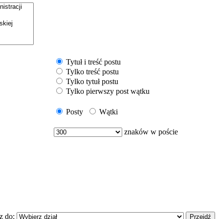
Tytuł i treść postu
Tylko treść postu
Tylko tytuł postu
Tylko pierwszy post wątku
Posty
Wątki
znaków w poście
z do: