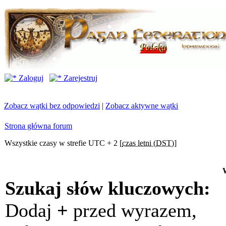
Zaloguj
Zarejestruj
Zobacz wątki bez odpowiedzi
|
Zobacz aktywne wątki
Strona główna forum
Wszystkie czasy w strefie UTC + 2 [
czas letni (DST)
]
Szukaj słów kluczowych:
Dodaj
+
przed wyrazem,