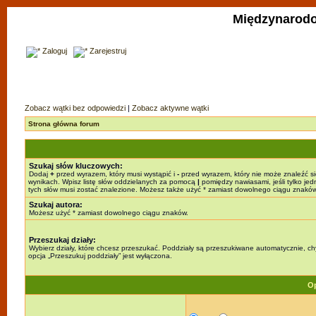
Międzynarodo
Zaloguj
Zarejestruj
Zobacz wątki bez odpowiedzi
|
Zobacz aktywne wątki
Strona główna forum
Szukaj słów kluczowych:
Dodaj
+
przed wyrazem, który musi wystąpić i
-
przed wyrazem, który nie może znaleźć s
wynikach. Wpisz listę słów oddzielanych za pomocą
|
pomiędzy nawiasami, jeśli tylko jed
tych słów musi zostać znalezione. Możesz także użyć * zamiast dowolnego ciągu znaków
Szukaj autora:
Możesz użyć * zamiast dowolnego ciągu znaków.
Przeszukaj działy:
Wybierz działy, które chcesz przeszukać. Poddziały są przeszukiwane automatycznie, c
opcja „Przeszukuj poddziały” jest wyłączona.
Op