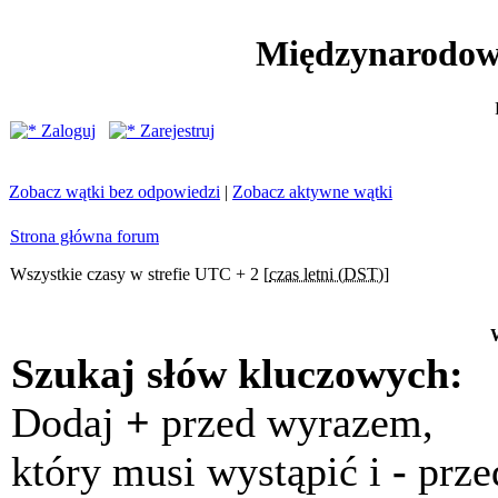
Międzynarodow
Zaloguj
Zarejestruj
Zobacz wątki bez odpowiedzi
|
Zobacz aktywne wątki
Strona główna forum
Wszystkie czasy w strefie UTC + 2 [
czas letni (DST)
]
Szukaj słów kluczowych:
Dodaj
+
przed wyrazem,
który musi wystąpić i
-
prze