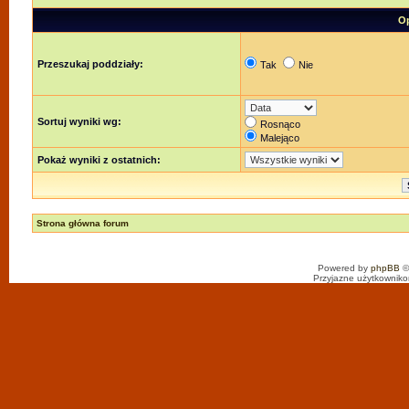
Op
Przeszukaj poddziały:
Tak
Nie
Sortuj wyniki wg:
Rosnąco
Malejąco
Pokaż wyniki z ostatnich:
Strona główna forum
Powered by
phpBB
©
Przyjazne użytkowniko