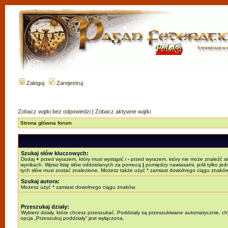
Zaloguj
Zarejestruj
Zobacz wątki bez odpowiedzi
|
Zobacz aktywne wątki
Strona główna forum
Szukaj słów kluczowych:
Dodaj
+
przed wyrazem, który musi wystąpić i
-
przed wyrazem, który nie może znaleźć s
wynikach. Wpisz listę słów oddzielanych za pomocą
|
pomiędzy nawiasami, jeśli tylko jed
tych słów musi zostać znalezione. Możesz także użyć * zamiast dowolnego ciągu znaków
Szukaj autora:
Możesz użyć * zamiast dowolnego ciągu znaków.
Przeszukaj działy:
Wybierz działy, które chcesz przeszukać. Poddziały są przeszukiwane automatycznie, c
opcja „Przeszukuj poddziały” jest wyłączona.