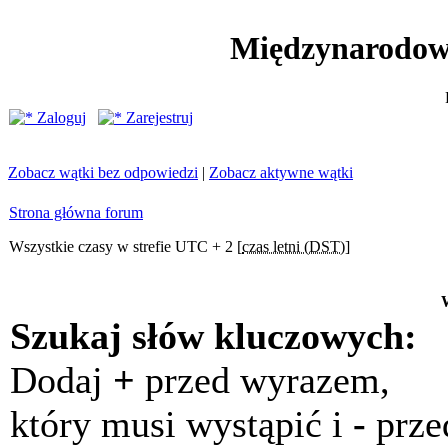
Międzynarodow
Zaloguj
Zarejestruj
Zobacz wątki bez odpowiedzi
|
Zobacz aktywne wątki
Strona główna forum
Wszystkie czasy w strefie UTC + 2 [
czas letni (DST)
]
Szukaj słów kluczowych:
Dodaj
+
przed wyrazem,
który musi wystąpić i
-
prze