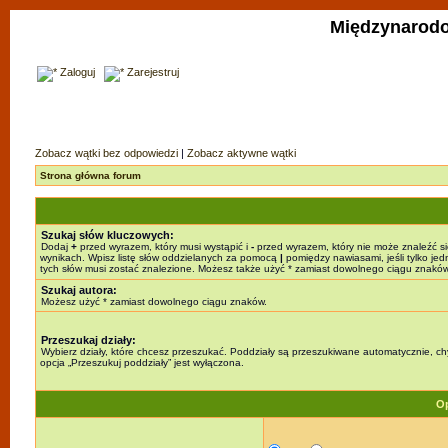
Międzynarodo
Zaloguj
Zarejestruj
Zobacz wątki bez odpowiedzi
|
Zobacz aktywne wątki
Strona główna forum
Szukaj słów kluczowych:
Dodaj
+
przed wyrazem, który musi wystąpić i
-
przed wyrazem, który nie może znaleźć s
wynikach. Wpisz listę słów oddzielanych za pomocą
|
pomiędzy nawiasami, jeśli tylko jed
tych słów musi zostać znalezione. Możesz także użyć * zamiast dowolnego ciągu znaków
Szukaj autora:
Możesz użyć * zamiast dowolnego ciągu znaków.
Przeszukaj działy:
Wybierz działy, które chcesz przeszukać. Poddziały są przeszukiwane automatycznie, c
opcja „Przeszukuj poddziały” jest wyłączona.
Op