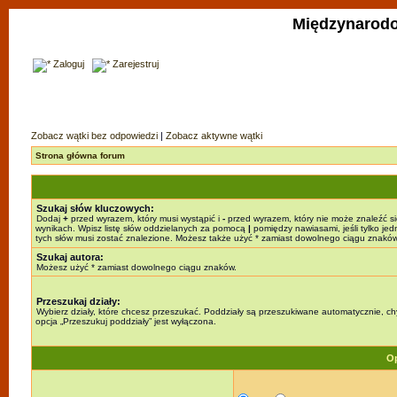
Międzynarodo
Zaloguj
Zarejestruj
Zobacz wątki bez odpowiedzi
|
Zobacz aktywne wątki
Strona główna forum
Szukaj słów kluczowych:
Dodaj
+
przed wyrazem, który musi wystąpić i
-
przed wyrazem, który nie może znaleźć s
wynikach. Wpisz listę słów oddzielanych za pomocą
|
pomiędzy nawiasami, jeśli tylko jed
tych słów musi zostać znalezione. Możesz także użyć * zamiast dowolnego ciągu znaków
Szukaj autora:
Możesz użyć * zamiast dowolnego ciągu znaków.
Przeszukaj działy:
Wybierz działy, które chcesz przeszukać. Poddziały są przeszukiwane automatycznie, c
opcja „Przeszukuj poddziały” jest wyłączona.
Op