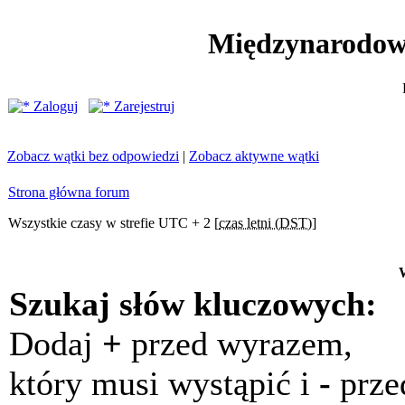
Międzynarodow
Zaloguj
Zarejestruj
Zobacz wątki bez odpowiedzi
|
Zobacz aktywne wątki
Strona główna forum
Wszystkie czasy w strefie UTC + 2 [
czas letni (DST)
]
Szukaj słów kluczowych:
Dodaj
+
przed wyrazem,
który musi wystąpić i
-
prze