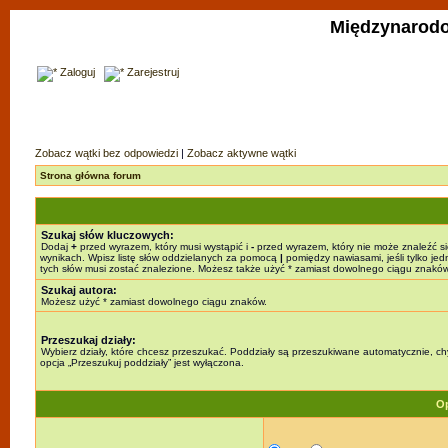
Międzynarodo
Zaloguj
Zarejestruj
Zobacz wątki bez odpowiedzi
|
Zobacz aktywne wątki
Strona główna forum
Szukaj słów kluczowych:
Dodaj
+
przed wyrazem, który musi wystąpić i
-
przed wyrazem, który nie może znaleźć s
wynikach. Wpisz listę słów oddzielanych za pomocą
|
pomiędzy nawiasami, jeśli tylko jed
tych słów musi zostać znalezione. Możesz także użyć * zamiast dowolnego ciągu znaków
Szukaj autora:
Możesz użyć * zamiast dowolnego ciągu znaków.
Przeszukaj działy:
Wybierz działy, które chcesz przeszukać. Poddziały są przeszukiwane automatycznie, c
opcja „Przeszukuj poddziały” jest wyłączona.
Op