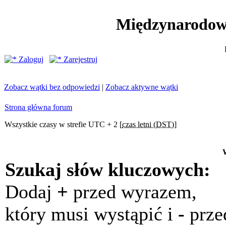
Międzynarodow
Zaloguj
Zarejestruj
Zobacz wątki bez odpowiedzi
|
Zobacz aktywne wątki
Strona główna forum
Wszystkie czasy w strefie UTC + 2 [
czas letni (DST)
]
Szukaj słów kluczowych:
Dodaj
+
przed wyrazem,
który musi wystąpić i
-
prze