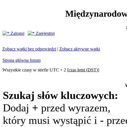
Międzynarodow
Zaloguj
Zarejestruj
Zobacz wątki bez odpowiedzi
|
Zobacz aktywne wątki
Strona główna forum
Wszystkie czasy w strefie UTC + 2 [
czas letni (DST)
]
Szukaj słów kluczowych:
Dodaj
+
przed wyrazem,
który musi wystąpić i
-
prze