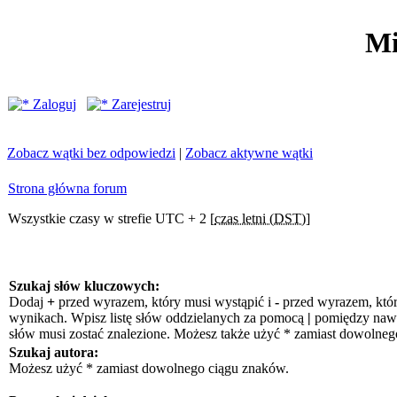
Mi
Zaloguj
Zarejestruj
Zobacz wątki bez odpowiedzi
|
Zobacz aktywne wątki
Strona główna forum
Wszystkie czasy w strefie UTC + 2 [
czas letni (DST)
]
Szukaj słów kluczowych:
Dodaj
+
przed wyrazem, który musi wystąpić i
-
przed wyrazem, któr
wynikach. Wpisz listę słów oddzielanych za pomocą
|
pomiędzy nawia
słów musi zostać znalezione. Możesz także użyć * zamiast dowolneg
Szukaj autora:
Możesz użyć * zamiast dowolnego ciągu znaków.