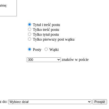
Tytuł i treść postu
Tylko treść postu
Tylko tytuł postu
Tylko pierwszy post wątku
Posty
Wątki
znaków w poście
z do: