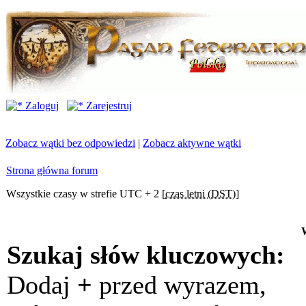
Zaloguj
Zarejestruj
Zobacz wątki bez odpowiedzi
|
Zobacz aktywne wątki
Strona główna forum
Wszystkie czasy w strefie UTC + 2 [
czas letni (DST)
]
Szukaj słów kluczowych:
Dodaj
+
przed wyrazem,