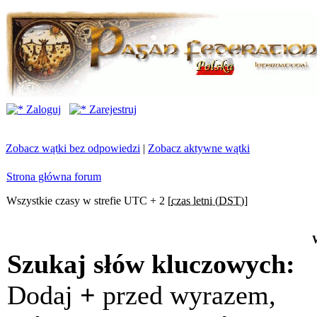
Zaloguj
Zarejestruj
Zobacz wątki bez odpowiedzi
|
Zobacz aktywne wątki
Strona główna forum
Wszystkie czasy w strefie UTC + 2 [
czas letni (DST)
]
Szukaj słów kluczowych:
Dodaj
+
przed wyrazem,