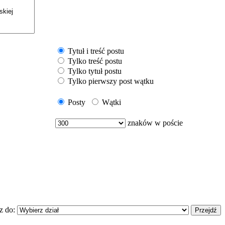
Tytuł i treść postu
Tylko treść postu
Tylko tytuł postu
Tylko pierwszy post wątku
Posty
Wątki
znaków w poście
z do: