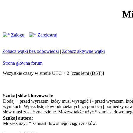
Mi
Zaloguj
Zarejestruj
Zobacz wątki bez odpowiedzi
|
Zobacz aktywne wątki
Strona główna forum
Wszystkie czasy w strefie UTC + 2 [
czas letni (DST)
]
Szukaj słów kluczowych:
Dodaj
+
przed wyrazem, który musi wystąpić i
-
przed wyrazem, któr
wynikach. Wpisz listę słów oddzielanych za pomocą
|
pomiędzy nawia
słów musi zostać znalezione. Możesz także użyć * zamiast dowolneg
Szukaj autora:
Możesz użyć * zamiast dowolnego ciągu znaków.