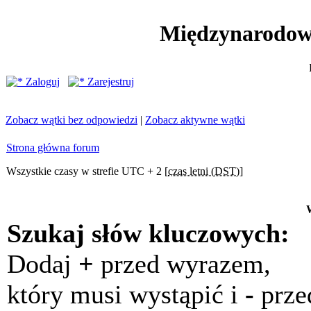
Międzynarodow
Zaloguj
Zarejestruj
Zobacz wątki bez odpowiedzi
|
Zobacz aktywne wątki
Strona główna forum
Wszystkie czasy w strefie UTC + 2 [
czas letni (DST)
]
Szukaj słów kluczowych:
Dodaj
+
przed wyrazem,
który musi wystąpić i
-
prze