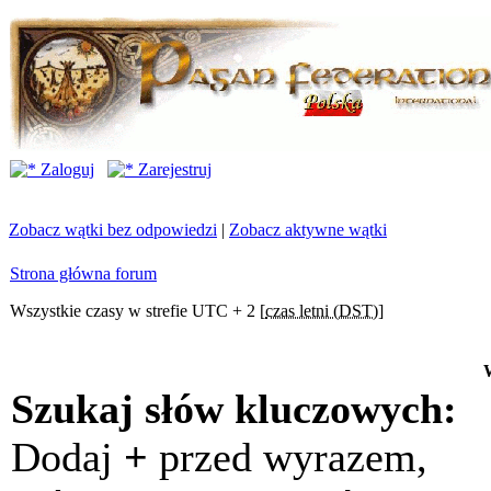
Zaloguj
Zarejestruj
Zobacz wątki bez odpowiedzi
|
Zobacz aktywne wątki
Strona główna forum
Wszystkie czasy w strefie UTC + 2 [
czas letni (DST)
]
Szukaj słów kluczowych:
Dodaj
+
przed wyrazem,