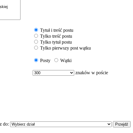
Tytuł i treść postu
Tylko treść postu
Tylko tytuł postu
Tylko pierwszy post wątku
Posty
Wątki
znaków w poście
z do: