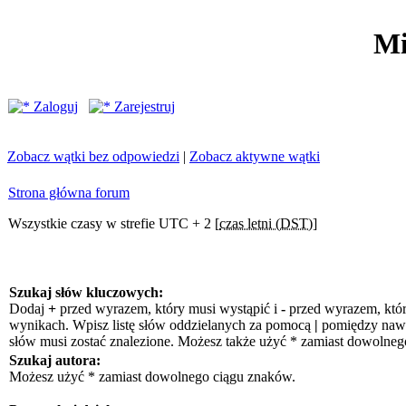
Mi
Zaloguj
Zarejestruj
Zobacz wątki bez odpowiedzi
|
Zobacz aktywne wątki
Strona główna forum
Wszystkie czasy w strefie UTC + 2 [
czas letni (DST)
]
Szukaj słów kluczowych:
Dodaj
+
przed wyrazem, który musi wystąpić i
-
przed wyrazem, któr
wynikach. Wpisz listę słów oddzielanych za pomocą
|
pomiędzy nawia
słów musi zostać znalezione. Możesz także użyć * zamiast dowolneg
Szukaj autora:
Możesz użyć * zamiast dowolnego ciągu znaków.