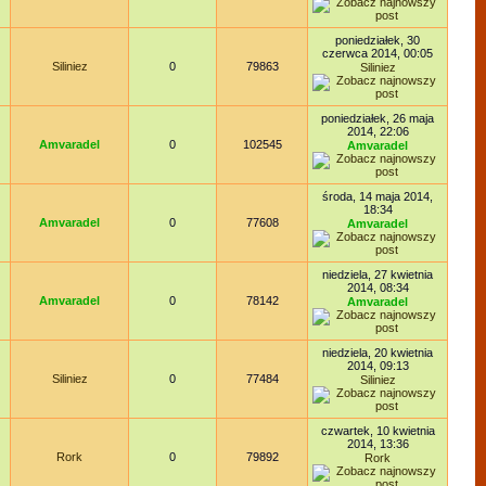
poniedziałek, 30
czerwca 2014, 00:05
Siliniez
0
79863
Siliniez
poniedziałek, 26 maja
2014, 22:06
Amvaradel
0
102545
Amvaradel
środa, 14 maja 2014,
18:34
Amvaradel
0
77608
Amvaradel
niedziela, 27 kwietnia
2014, 08:34
Amvaradel
0
78142
Amvaradel
niedziela, 20 kwietnia
2014, 09:13
Siliniez
0
77484
Siliniez
czwartek, 10 kwietnia
2014, 13:36
Rork
0
79892
Rork