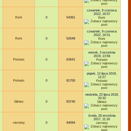
czwartek, 9 czerwca
2022, 16:57
Rork
0
54361
Rork
czwartek, 9 czerwca
2022, 16:51
Rork
0
52648
Rork
wtorek, 3 września
2019, 13:56
Poświst
0
63641
Poświst
piątek, 12 lipca 2019,
12:27
Poświst
0
81700
Poświst
niedziela, 22 lipca 2018,
20:32
Siliniez
0
83740
Siliniez
środa, 20 września
2017, 11:16
ciernisty
0
94094
ciernisty