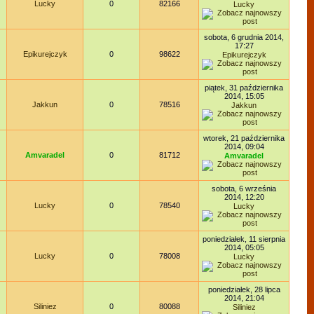
Lucky
0
82166
Lucky
sobota, 6 grudnia 2014,
17:27
Epikurejczyk
0
98622
Epikurejczyk
piątek, 31 października
2014, 15:05
Jakkun
0
78516
Jakkun
wtorek, 21 października
2014, 09:04
Amvaradel
0
81712
Amvaradel
sobota, 6 września
2014, 12:20
Lucky
0
78540
Lucky
poniedziałek, 11 sierpnia
2014, 05:05
Lucky
0
78008
Lucky
poniedziałek, 28 lipca
2014, 21:04
Siliniez
0
80088
Siliniez