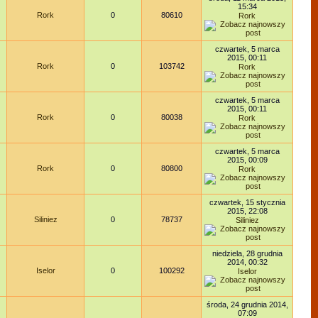
15:34
Rork
0
80610
Rork
czwartek, 5 marca
2015, 00:11
Rork
0
103742
Rork
czwartek, 5 marca
2015, 00:11
Rork
0
80038
Rork
czwartek, 5 marca
2015, 00:09
Rork
0
80800
Rork
czwartek, 15 stycznia
2015, 22:08
Siliniez
0
78737
Siliniez
niedziela, 28 grudnia
2014, 00:32
Iselor
0
100292
Iselor
środa, 24 grudnia 2014,
07:09