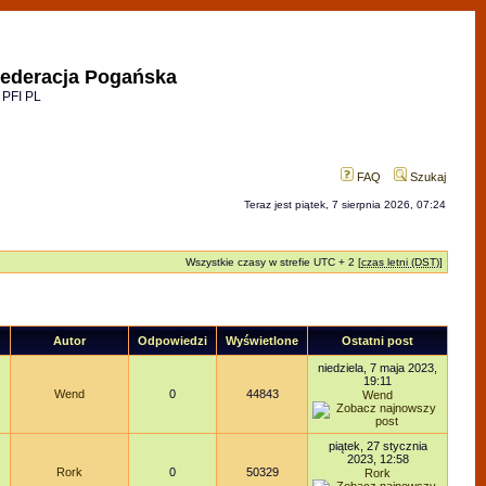
ederacja Pogańska
 PFI PL
FAQ
Szukaj
Teraz jest piątek, 7 sierpnia 2026, 07:24
Wszystkie czasy w strefie UTC + 2 [
czas letni (DST)
]
Autor
Odpowiedzi
Wyświetlone
Ostatni post
niedziela, 7 maja 2023,
19:11
Wend
0
44843
Wend
piątek, 27 stycznia
2023, 12:58
Rork
0
50329
Rork