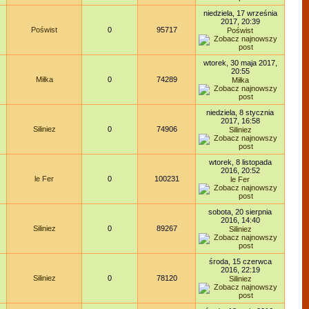
niedziela, 17 września
2017, 20:39
Poświst
0
95717
Poświst
wtorek, 30 maja 2017,
20:55
Miłka
0
74289
Miłka
niedziela, 8 stycznia
2017, 16:58
Siliniez
0
74906
Siliniez
wtorek, 8 listopada
2016, 20:52
le Fer
0
100231
le Fer
sobota, 20 sierpnia
2016, 14:40
Siliniez
0
89267
Siliniez
środa, 15 czerwca
2016, 22:19
Siliniez
0
78120
Siliniez