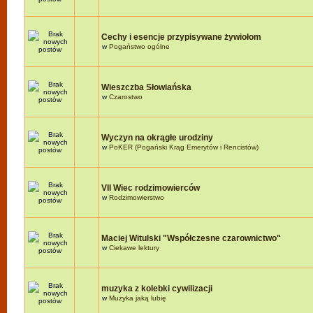
Cechy i esencje przypisywane żywiołom
w
Pogaństwo ogólne
Wieszczba Słowiańska
w
Czarostwo
Wyczyn na okrągłe urodziny
w
PoKER (Pogański Krąg Emerytów i Rencistów)
VII Wiec rodzimowierców
w
Rodzimowierstwo
Maciej Witulski "Współczesne czarownictwo"
w
Ciekawe lektury
muzyka z kolebki cywilizacji
w
Muzyka jaką lubię