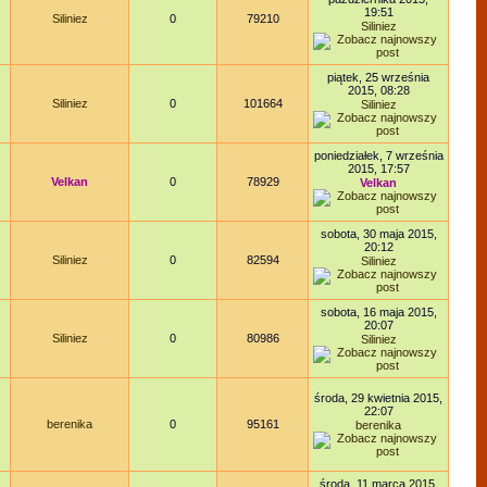
19:51
Siliniez
0
79210
Siliniez
piątek, 25 września
2015, 08:28
Siliniez
0
101664
Siliniez
poniedziałek, 7 września
2015, 17:57
Velkan
0
78929
Velkan
sobota, 30 maja 2015,
20:12
Siliniez
0
82594
Siliniez
sobota, 16 maja 2015,
20:07
Siliniez
0
80986
Siliniez
środa, 29 kwietnia 2015,
22:07
berenika
0
95161
berenika
środa, 11 marca 2015,