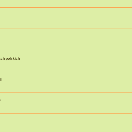
ch polskich
i
"