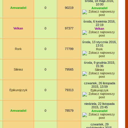
środa, 18 maja 2016,
10:00
Amvaradel
0
90219
Amvaradel
środa, 6 kwietnia 2016,
22:19
Velkan
0
97377
Velkan
środa, 13 stycznia 2016,
13:01
Rork
0
77799
Rork
środa, 9 grudnia 2015,
15:36
Siliniez
0
79565
Siliniez
czwartek, 26 listopada
2015, 13:59
Epikurejczyk
0
79313
Epikurejczyk
niedziela, 22 listopada
2015, 23:45
Amvaradel
0
78579
Amvaradel
czwartek, 29
października 2015,