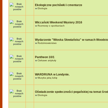
Ekologiczne pochówki i cmentarze
w
Ekologia
Wiccański Weekend Węsiory 2016
w
Rozmowy o spotkaniach
Wydarzenie "Wioska Słowiańska" w ramach Woodst
w
Rodzimowierstwo
Pantheon 10/1
w
Ciekawe artykuły
WARDRUNA w Londynie.
w
Muzyka jaką lubię
Oświadczenie społeczności pogańskiej na temat śro
w
Ekologia