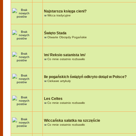
Najstarsza księga cieni?
w
Wicca tradycyjne
Święto Stada
w
Otwarte Obrzędy Pogańskie
\m/ Reksio satanista \m/
w
Co mnie ostatnio rozbawiło
Ile pogańskich świątyń odkryto dotąd w Polsce?
w
Ciekawe artykuły
Les Celtes
w
Co mnie ostatnio rozbawiło
Wiccańska sałatka na szczęście
w
Co mnie ostatnio rozbawiło