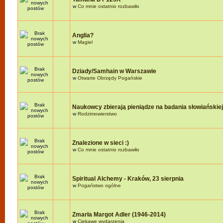
w
Co mnie ostatnio rozbawiło
Anglia?
w
Magiel
Dziady/Samhain w Warszawie
w
Otwarte Obrzędy Pogańskie
Naukowcy zbierają pieniądze na badania słowiańskie
w
Rodzimowierstwo
Znalezione w sieci :)
w
Co mnie ostatnio rozbawiło
Spiritual Alchemy - Kraków, 23 sierpnia
w
Pogaństwo ogólne
Zmarła Margot Adler (1946-2014)
w
Ciekawe wydarzenia