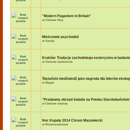
"Modern Paganism in Britain"
w
Ciekawe filmy
Mistrzowie psychodeli
w
Sztuka
Kraków: Tradycje zachodniego ezoteryzmu w badania
w
Ciekawe wydarzenia
Ślężański niedźwiedź jako nagroda dla liderów ekologi
w
Magiel
"Pradawny obrzęd światła na Potoku Starolubańskim
w
Ciekawe artykuły
Noc Kupały 2014 Chram Mazowiecki
w
Rodzimowierstwo