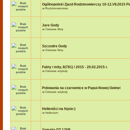
Ogólnopolski Zjazd Rodzimowierczy 10-12.VII.2015 P
w
Rodzimowierstwo
Jare Gody
w
Ciekawe filmy
Szczodre Gody
w
Ciekawe filmy
Fakty i mity, 8(781) / 2015 - 20.02.2015 r.
w
Ciekawe artykuły
Polowania na czarownice w Papui-Nowej Gwinei
w
Ciekawe artykuły
Helleniści na fejsie:)
w
Hellenizm
Yamaha DT 125R