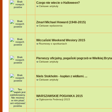
Czego nie wiecie o Halloween?
w
Ciekawe artykuły
Zmarł Michael Howard (1948-2015)
w
Ciekawe wydarzenia
Wiccański Weekend Wesiory 2015
w
Rozmowy o spotkaniach
Pierwszy oficjalny, pogański pogrzeb w Wielkiej Brytan
w
Ciekawe artykuły
Niels Stokholm - kapłan z widłami. ...
w
Ciekawe artykuły
WARSZAWSKIE POGANKA 2015
w
Ogłoszenia Federacji 2015