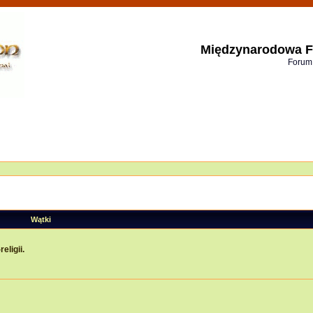
Międzynarodowa F
Forum
Wątki
eligii.