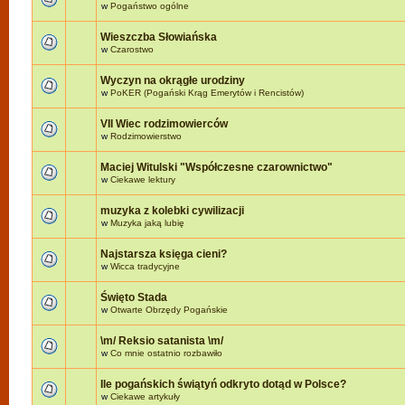
w
Pogaństwo ogólne
Wieszczba Słowiańska
w
Czarostwo
Wyczyn na okrągłe urodziny
w
PoKER (Pogański Krąg Emerytów i Rencistów)
VII Wiec rodzimowierców
w
Rodzimowierstwo
Maciej Witulski "Współczesne czarownictwo"
w
Ciekawe lektury
muzyka z kolebki cywilizacji
w
Muzyka jaką lubię
Najstarsza księga cieni?
w
Wicca tradycyjne
Święto Stada
w
Otwarte Obrzędy Pogańskie
\m/ Reksio satanista \m/
w
Co mnie ostatnio rozbawiło
Ile pogańskich świątyń odkryto dotąd w Polsce?
w
Ciekawe artykuły