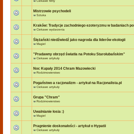
w
Ciekawe filmy
Mistrzowie psychodeli
w
Sztuka
Kraków: Tradycje zachodniego ezoteryzmu w badaniach po
w
Ciekawe wydarzenia
Ślężański niedźwiedź jako nagroda dla liderów ekologii
w
Magiel
"Pradawny obrzęd światła na Potoku Starolubańskim"
w
Ciekawe artykuły
Noc Kupały 2014 Chram Mazowiecki
w
Rodzimowierstwo
Pogaństwo a racjonalizm - artykuł na Racjonalista.pl
w
Ciekawe artykuły
Grupa "Chram"
w
Rodzimowierstwo
Uwalnianie łosia :)
w
Magiel
Pragnienie doskonałości - artykuł o Hypatii
w
Ciekawe artykuły