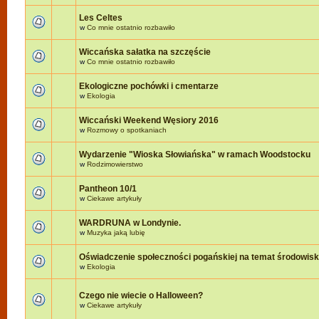
Les Celtes
w
Co mnie ostatnio rozbawiło
Wiccańska sałatka na szczęście
w
Co mnie ostatnio rozbawiło
Ekologiczne pochówki i cmentarze
w
Ekologia
Wiccański Weekend Węsiory 2016
w
Rozmowy o spotkaniach
Wydarzenie "Wioska Słowiańska" w ramach Woodstocku
w
Rodzimowierstwo
Pantheon 10/1
w
Ciekawe artykuły
WARDRUNA w Londynie.
w
Muzyka jaką lubię
Oświadczenie społeczności pogańskiej na temat środowis
w
Ekologia
Czego nie wiecie o Halloween?
w
Ciekawe artykuły