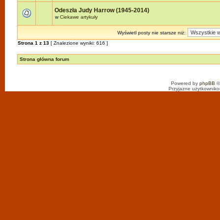
Odeszła Judy Harrow (1945-2014)
w
Ciekawe artykuły
Wyświetl posty nie starsze niż:
Strona
1
z
13
[ Znalezione wyniki: 616 ]
Strona główna forum
Powered by
phpBB
©
Przyjazne użytkowniko