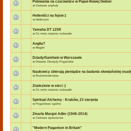
Polowania na czarownice w Papui-Nowej Gwinei
w
Ciekawe artykuły
Helleniści na fejsie:)
w
Hellenizm
Yamaha DT 125R
w
Co mnie ostatnio rozbawiło
Anglia?
w
Magiel
Dziady/Samhain w Warszawie
w
Otwarte Obrzędy Pogańskie
Naukowcy zbierają pieniądze na badania słowiańskiej osad
w
Rodzimowierstwo
Znalezione w sieci :)
w
Co mnie ostatnio rozbawiło
Spiritual Alchemy - Kraków, 23 sierpnia
w
Pogaństwo ogólne
Zmarła Margot Adler (1946-2014)
w
Ciekawe wydarzenia
"Modern Paganism in Britain"