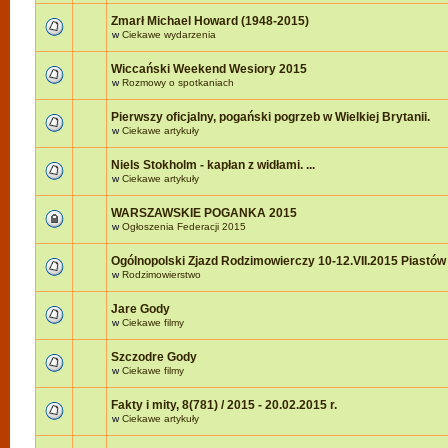
Zmarł Michael Howard (1948-2015)
w
Ciekawe wydarzenia
Wiccański Weekend Wesiory 2015
w
Rozmowy o spotkaniach
Pierwszy oficjalny, pogański pogrzeb w Wielkiej Brytanii.
w
Ciekawe artykuły
Niels Stokholm - kapłan z widłami. ...
w
Ciekawe artykuły
WARSZAWSKIE POGANKA 2015
w
Ogłoszenia Federacji 2015
Ogólnopolski Zjazd Rodzimowierczy 10-12.VII.2015 Piastów
w
Rodzimowierstwo
Jare Gody
w
Ciekawe filmy
Szczodre Gody
w
Ciekawe filmy
Fakty i mity, 8(781) / 2015 - 20.02.2015 r.
w
Ciekawe artykuły