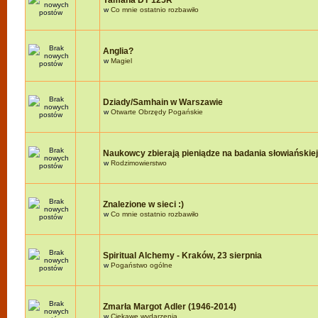
Yamaha DT 125R
w
Co mnie ostatnio rozbawiło
Anglia?
w
Magiel
Dziady/Samhain w Warszawie
w
Otwarte Obrzędy Pogańskie
Naukowcy zbierają pieniądze na badania słowiańskie
w
Rodzimowierstwo
Znalezione w sieci :)
w
Co mnie ostatnio rozbawiło
Spiritual Alchemy - Kraków, 23 sierpnia
w
Pogaństwo ogólne
Zmarła Margot Adler (1946-2014)
w
Ciekawe wydarzenia