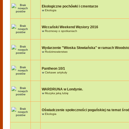
Ekologiczne pochówki i cmentarze
w
Ekologia
Wiccański Weekend Węsiory 2016
w
Rozmowy o spotkaniach
Wydarzenie "Wioska Słowiańska" w ramach Woodst
w
Rodzimowierstwo
Pantheon 10/1
w
Ciekawe artykuły
WARDRUNA w Londynie.
w
Muzyka jaką lubię
Oświadczenie społeczności pogańskiej na temat śro
w
Ekologia