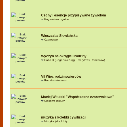
Cechy i esencje przypisywane żywiołom
w
Pogaństwo ogólne
Wieszczba Słowiańska
w
Czarostwo
Wyczyn na okrągłe urodziny
w
PoKER (Pogański Krąg Emerytów i Rencistów)
VII Wiec rodzimowierców
w
Rodzimowierstwo
Maciej Witulski "Współczesne czarownictwo"
w
Ciekawe lektury
muzyka z kolebki cywilizacji
w
Muzyka jaką lubię