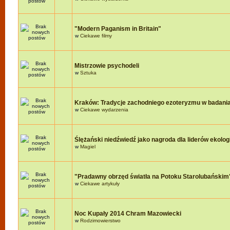
"Modern Paganism in Britain"
w
Ciekawe filmy
Mistrzowie psychodeli
w
Sztuka
Kraków: Tradycje zachodniego ezoteryzmu w badania
w
Ciekawe wydarzenia
Ślężański niedźwiedź jako nagroda dla liderów ekologi
w
Magiel
"Pradawny obrzęd światła na Potoku Starolubańskim
w
Ciekawe artykuły
Noc Kupały 2014 Chram Mazowiecki
w
Rodzimowierstwo