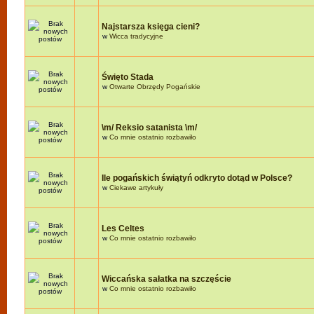
Najstarsza księga cieni?
w
Wicca tradycyjne
Święto Stada
w
Otwarte Obrzędy Pogańskie
\m/ Reksio satanista \m/
w
Co mnie ostatnio rozbawiło
Ile pogańskich świątyń odkryto dotąd w Polsce?
w
Ciekawe artykuły
Les Celtes
w
Co mnie ostatnio rozbawiło
Wiccańska sałatka na szczęście
w
Co mnie ostatnio rozbawiło