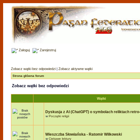
Zaloguj
Zarejestruj
Zobacz wątki bez odpowiedzi
|
Zobacz aktywne wątki
Strona główna forum
Zobacz wątki bez odpowiedzi
Wątki
Dyskusja z AI (ChatGPT) o symbolach reliktach retro-r
w
Początki religii
Wieszczba Słowiańska - Ratomir Wilkowski
w
Ciekawe lektury