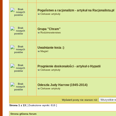
Pogaństwo a racjonalizm - artykuł na Racjonalista.pl
w
Ciekawe artykuły
Grupa "Chram"
w
Rodzimowierstwo
Uwalnianie łosia :)
w
Magiel
Pragnienie doskonałości - artykuł o Hypatii
w
Ciekawe artykuły
Odeszła Judy Harrow (1945-2014)
w
Ciekawe artykuły
Wyświetl posty nie starsze niż:
Strona
1
z
13
[ Znalezione wyniki: 616 ]
Strona główna forum