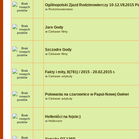
Ogólnopolski Zjazd Rodzimowierczy 10-12.VII.2015 P
w
Rodzimowierstwo
Jare Gody
w
Ciekawe filmy
Szczodre Gody
w
Ciekawe filmy
Fakty i mity, 8(781) / 2015 - 20.02.2015 r.
w
Ciekawe artykuły
Polowania na czarownice w Papui-Nowej Gwinei
w
Ciekawe artykuły
Helleniści na fejsie:)
w
Hellenizm