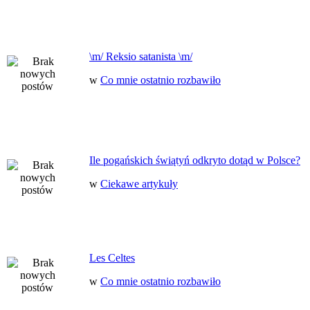
\m/ Reksio satanista \m/
w
Co mnie ostatnio rozbawiło
Ile pogańskich świątyń odkryto dotąd w Polsce?
w
Ciekawe artykuły
Les Celtes
w
Co mnie ostatnio rozbawiło