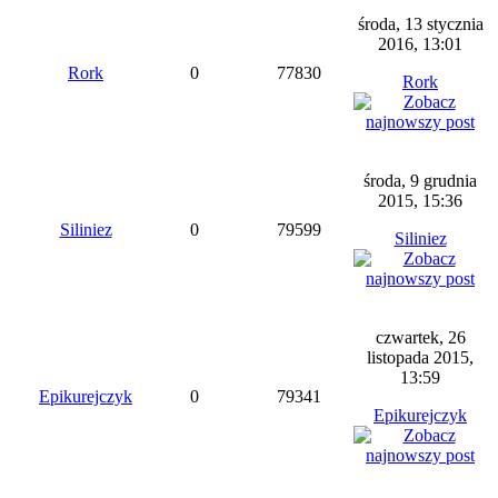
środa, 13 stycznia
2016, 13:01
Rork
0
77830
Rork
środa, 9 grudnia
2015, 15:36
Siliniez
0
79599
Siliniez
czwartek, 26
listopada 2015,
13:59
Epikurejczyk
0
79341
Epikurejczyk