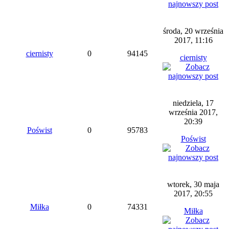
środa, 20 września
2017, 11:16
ciernisty
0
94145
ciernisty
niedziela, 17
września 2017,
20:39
Poświst
0
95783
Poświst
wtorek, 30 maja
2017, 20:55
Miłka
0
74331
Miłka