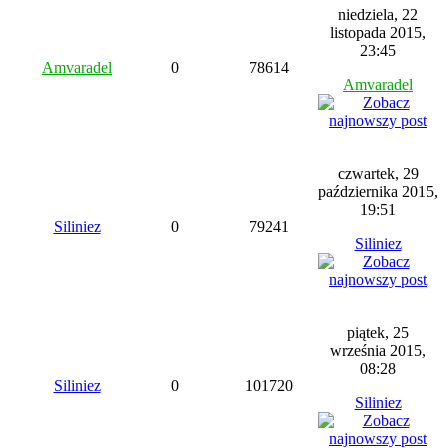
niedziela, 22
listopada 2015,
23:45
Amvaradel
0
78614
Amvaradel
czwartek, 29
października 2015,
19:51
Siliniez
0
79241
Siliniez
piątek, 25
września 2015,
08:28
Siliniez
0
101720
Siliniez