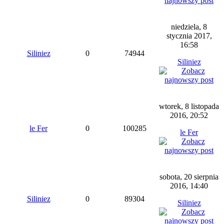
niedziela, 8
stycznia 2017,
16:58
Siliniez
0
74944
Siliniez
wtorek, 8 listopada
2016, 20:52
le Fer
0
100285
le Fer
sobota, 20 sierpnia
2016, 14:40
Siliniez
0
89304
Siliniez