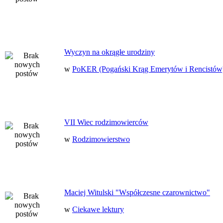
Wyczyn na okrągłe urodziny
w
PoKER (Pogański Krąg Emerytów i Rencistów
VII Wiec rodzimowierców
w
Rodzimowierstwo
Maciej Witulski "Współczesne czarownictwo"
w
Ciekawe lektury