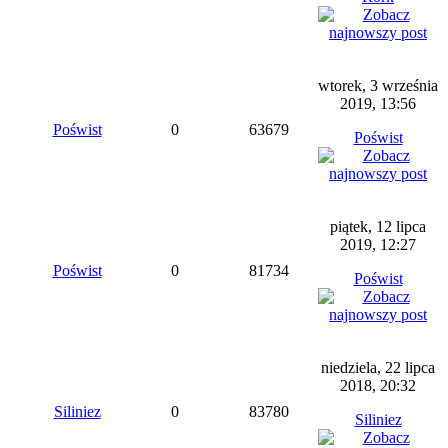
wtorek, 3 września
2019, 13:56
Poświst
0
63679
Poświst
piątek, 12 lipca
2019, 12:27
Poświst
0
81734
Poświst
niedziela, 22 lipca
2018, 20:32
Siliniez
0
83780
Siliniez