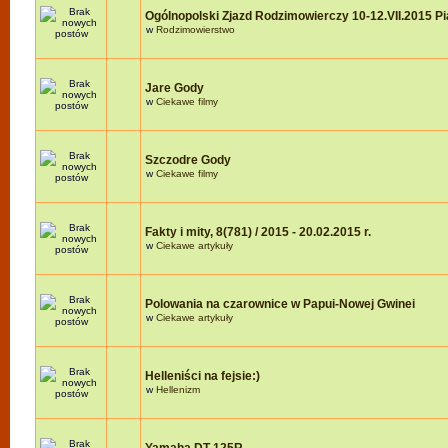
Ogólnopolski Zjazd Rodzimowierczy 10-12.VII.2015 P
w
Rodzimowierstwo
Jare Gody
w
Ciekawe filmy
Szczodre Gody
w
Ciekawe filmy
Fakty i mity, 8(781) / 2015 - 20.02.2015 r.
w
Ciekawe artykuły
Polowania na czarownice w Papui-Nowej Gwinei
w
Ciekawe artykuły
Helleniści na fejsie:)
w
Hellenizm