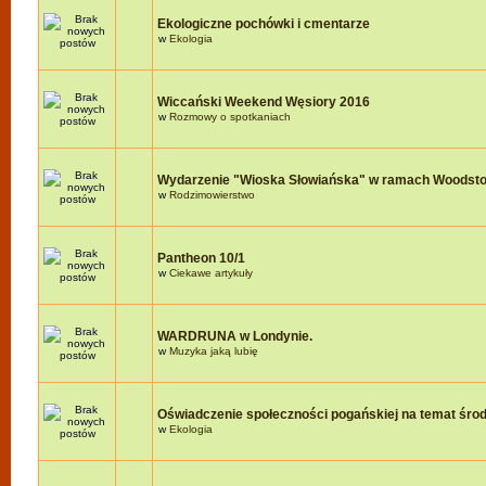
Ekologiczne pochówki i cmentarze
w
Ekologia
Wiccański Weekend Węsiory 2016
w
Rozmowy o spotkaniach
Wydarzenie "Wioska Słowiańska" w ramach Woodst
w
Rodzimowierstwo
Pantheon 10/1
w
Ciekawe artykuły
WARDRUNA w Londynie.
w
Muzyka jaką lubię
Oświadczenie społeczności pogańskiej na temat śro
w
Ekologia