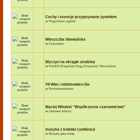
Cechy i esencje przypisywane żywiołom
w
Pogaństwo ogólne
Wieszczba Słowiańska
w
Czarostwo
Wyczyn na okrągłe urodziny
w
PoKER (Pogański Krąg Emerytów i Rencistów)
VII Wiec rodzimowierców
w
Rodzimowierstwo
Maciej Witulski "Współczesne czarownictwo"
w
Ciekawe lektury
muzyka z kolebki cywilizacji
w
Muzyka jaką lubię