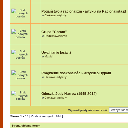
Pogaństwo a racjonalizm - artykuł na Racjonalista.pl
w
Ciekawe artykuły
Grupa "Chram"
w
Rodzimowierstwo
Uwalnianie łosia :)
w
Magiel
Pragnienie doskonałości - artykuł o Hypatii
w
Ciekawe artykuły
Odeszła Judy Harrow (1945-2014)
w
Ciekawe artykuły
Wyświetl posty nie starsze niż:
Strona
1
z
13
[ Znalezione wyniki: 616 ]
Strona główna forum