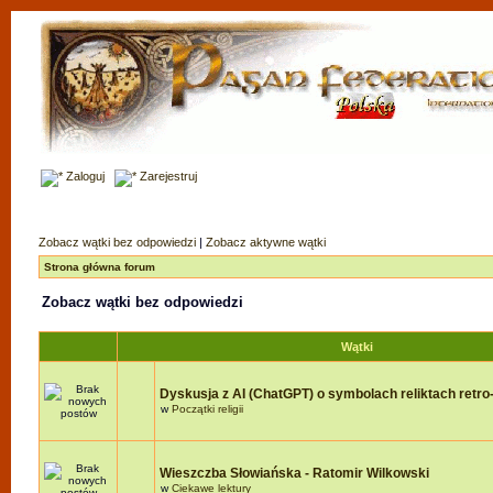
Zaloguj
Zarejestruj
Zobacz wątki bez odpowiedzi
|
Zobacz aktywne wątki
Strona główna forum
Zobacz wątki bez odpowiedzi
Wątki
Dyskusja z AI (ChatGPT) o symbolach reliktach retro-r
w
Początki religii
Wieszczba Słowiańska - Ratomir Wilkowski
w
Ciekawe lektury