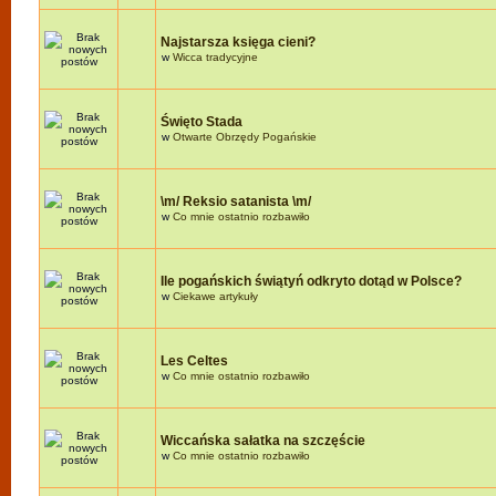
Najstarsza księga cieni?
w
Wicca tradycyjne
Święto Stada
w
Otwarte Obrzędy Pogańskie
\m/ Reksio satanista \m/
w
Co mnie ostatnio rozbawiło
Ile pogańskich świątyń odkryto dotąd w Polsce?
w
Ciekawe artykuły
Les Celtes
w
Co mnie ostatnio rozbawiło
Wiccańska sałatka na szczęście
w
Co mnie ostatnio rozbawiło