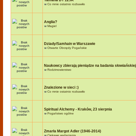
Yamaha DT 125R
w
Co mnie ostatnio rozbawiło
Anglia?
w
Magiel
Dziady/Samhain w Warszawie
w
Otwarte Obrzędy Pogańskie
Naukowcy zbierają pieniądze na badania słowiańskie
w
Rodzimowierstwo
Znalezione w sieci :)
w
Co mnie ostatnio rozbawiło
Spiritual Alchemy - Kraków, 23 sierpnia
w
Pogaństwo ogólne
Zmarła Margot Adler (1946-2014)
w
Ciekawe wydarzenia