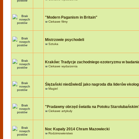
"Modern Paganism in Britain"
w
Ciekawe filmy
Mistrzowie psychodeli
w
Sztuka
Kraków: Tradycje zachodniego ezoteryzmu w badania
w
Ciekawe wydarzenia
Ślężański niedźwiedź jako nagroda dla liderów ekologi
w
Magiel
"Pradawny obrzęd światła na Potoku Starolubańskim
w
Ciekawe artykuły
Noc Kupały 2014 Chram Mazowiecki
w
Rodzimowierstwo