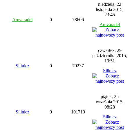
niedziela, 22
listopada 2015,
23:45
Amvaradel
0
78606
Amvaradel
czwartek, 29
października 2015,
19:51
Siliniez
0
79237
Siliniez
piątek, 25
września 2015,
08:28
Siliniez
0
101710
Siliniez