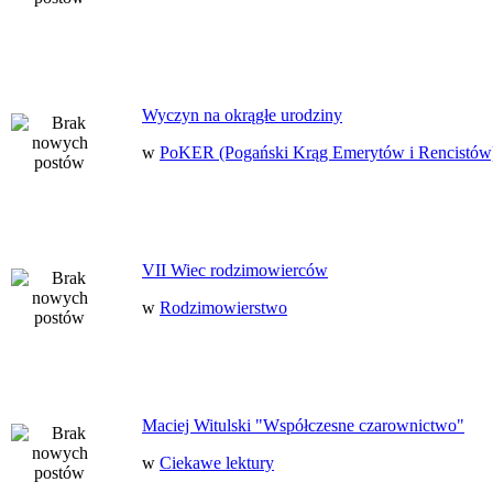
Wyczyn na okrągłe urodziny
w
PoKER (Pogański Krąg Emerytów i Rencistów
VII Wiec rodzimowierców
w
Rodzimowierstwo
Maciej Witulski "Współczesne czarownictwo"
w
Ciekawe lektury