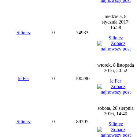
niedziela, 8
stycznia 2017,
16:58
Siliniez
0
74933
Siliniez
wtorek, 8 listopada
2016, 20:52
le Fer
0
100280
le Fer
sobota, 20 sierpnia
2016, 14:40
Siliniez
0
89295
Siliniez