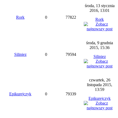
środa, 13 stycznia
2016, 13:01
Rork
0
77822
Rork
środa, 9 grudnia
2015, 15:36
Siliniez
0
79594
Siliniez
czwartek, 26
listopada 2015,
13:59
Epikurejczyk
0
79339
Epikurejczyk