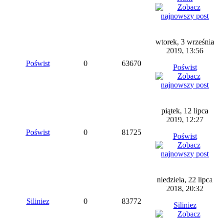
wtorek, 3 września
2019, 13:56
Poświst
0
63670
Poświst
piątek, 12 lipca
2019, 12:27
Poświst
0
81725
Poświst
niedziela, 22 lipca
2018, 20:32
Siliniez
0
83772
Siliniez