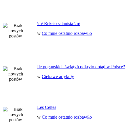
\m/ Reksio satanista \m/
w
Co mnie ostatnio rozbawiło
Ile pogańskich świątyń odkryto dotąd w Polsce?
w
Ciekawe artykuły
Les Celtes
w
Co mnie ostatnio rozbawiło