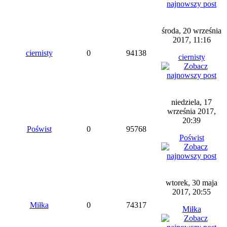
środa, 20 września
2017, 11:16
ciernisty
0
94138
ciernisty
niedziela, 17
września 2017,
20:39
Poświst
0
95768
Poświst
wtorek, 30 maja
2017, 20:55
Miłka
0
74317
Miłka