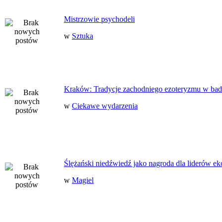
Mistrzowie psychodeli
w
Sztuka
Kraków: Tradycje zachodniego ezoteryzmu w bad
w
Ciekawe wydarzenia
Ślężański niedźwiedź jako nagroda dla liderów ek
w
Magiel