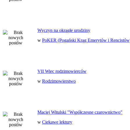
Wyczyn na okrągłe urodziny
w
PoKER (Pogański Krąg Emerytów i Rencistów
VII Wiec rodzimowierców
w
Rodzimowierstwo
Maciej Witulski "Współczesne czarownictwo"
w
Ciekawe lektury