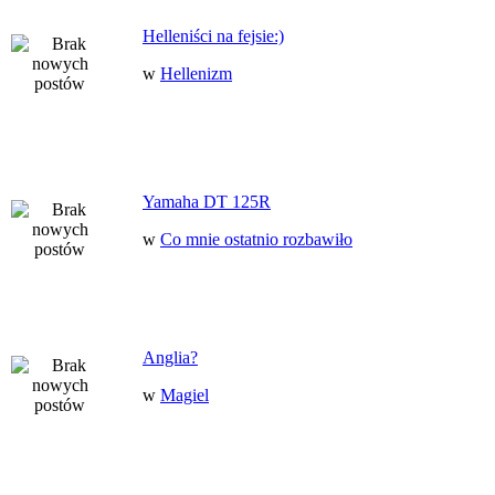
Helleniści na fejsie:)
w
Hellenizm
Yamaha DT 125R
w
Co mnie ostatnio rozbawiło
Anglia?
w
Magiel