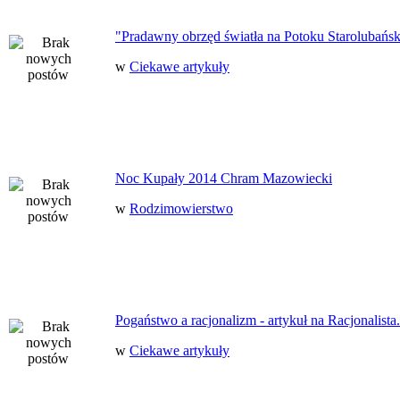
"Pradawny obrzęd światła na Potoku Starolubańs
w
Ciekawe artykuły
Noc Kupały 2014 Chram Mazowiecki
w
Rodzimowierstwo
Pogaństwo a racjonalizm - artykuł na Racjonalista.
w
Ciekawe artykuły