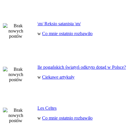
\m/ Reksio satanista \m/
w
Co mnie ostatnio rozbawiło
Ile pogańskich świątyń odkryto dotąd w Polsce?
w
Ciekawe artykuły
Les Celtes
w
Co mnie ostatnio rozbawiło