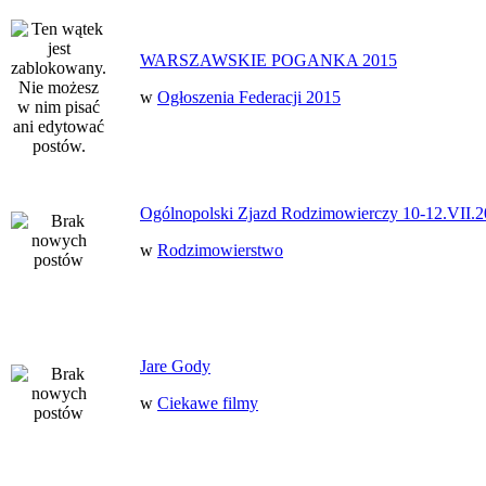
WARSZAWSKIE POGANKA 2015
w
Ogłoszenia Federacji 2015
Ogólnopolski Zjazd Rodzimowierczy 10-12.VII.2
w
Rodzimowierstwo
Jare Gody
w
Ciekawe filmy