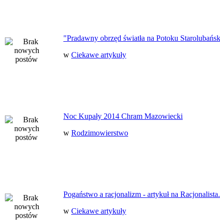
"Pradawny obrzęd światła na Potoku Starolubańs
w
Ciekawe artykuły
Noc Kupały 2014 Chram Mazowiecki
w
Rodzimowierstwo
Pogaństwo a racjonalizm - artykuł na Racjonalista.
w
Ciekawe artykuły