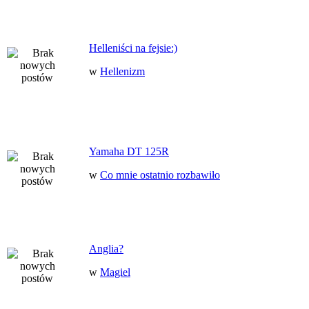
Helleniści na fejsie:)
w
Hellenizm
Yamaha DT 125R
w
Co mnie ostatnio rozbawiło
Anglia?
w
Magiel