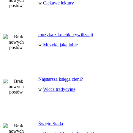
w
Ciekawe lektury
muzyka z kolebki cywilizacji
w
Muzyka jaką lubię
Najstarsza księga cieni?
w
Wicca tradycyjne
Święto Stada