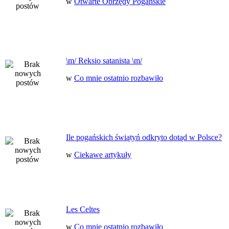
w
Otwarte Obrzędy Pogańskie
\m/ Reksio satanista \m/
w
Co mnie ostatnio rozbawiło
Ile pogańskich świątyń odkryto dotąd w Polsce?
w
Ciekawe artykuły
Les Celtes
w
Co mnie ostatnio rozbawiło