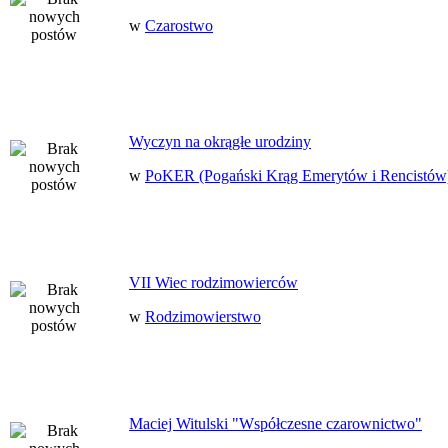
w
Czarostwo
Wyczyn na okrągłe urodziny
w
PoKER (Pogański Krąg Emerytów i Rencistów
VII Wiec rodzimowierców
w
Rodzimowierstwo
Maciej Witulski "Współczesne czarownictwo"