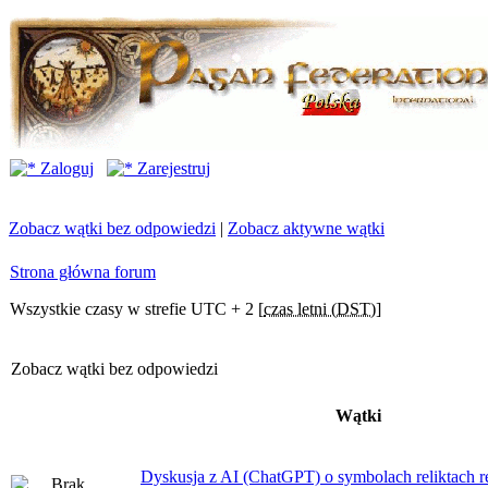
Zaloguj
Zarejestruj
Zobacz wątki bez odpowiedzi
|
Zobacz aktywne wątki
Strona główna forum
Wszystkie czasy w strefie UTC + 2 [
czas letni (DST)
]
Zobacz wątki bez odpowiedzi
Wątki
Dyskusja z AI (ChatGPT) o symbolach reliktach ret